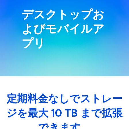
デスクトップお
New Zealand
Singapore
よびモバイルア
한국어
プリ
繁體中文
定期料金なしでストレー
ジを最大 10 TB まで拡張
できます。