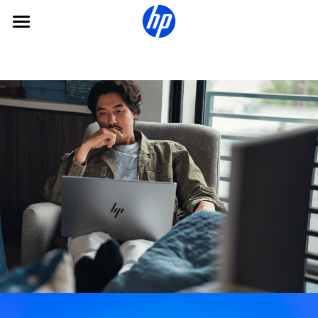
×
ストアカテゴリー
マイHPクラウド
すべてのカテゴリー
製品について
利用方法
買い切り型クラウドストレージ
私たちについて
ダウンロード
コードの入力
日本
よくある質問
日本
サインアップ
Global
Australia
Malaysia