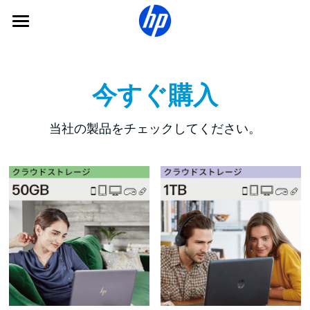
×
ストアカテゴリー
マイHPクラウド
すべてのカテゴリー
製品について
今すぐ購入
利用方法
買い切り型クラウドストレージ
当社の製品をチェックしてください。
私たちについて
ダウンロード
コードの入力
日本
よくある質問
日本
サインアップ
Global
Australia
Malaysia